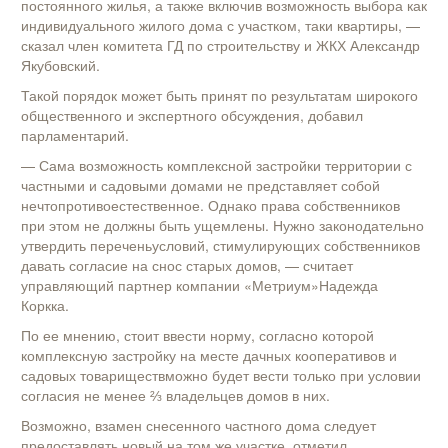
постоянного жилья, а также включив возможность выбора как
индивидуального жилого дома с участком, таки квартиры, —
сказал член комитета ГД по строительству и ЖКХ Александр
Якубовский.
Такой порядок может быть принят по результатам широкого
общественного и экспертного обсуждения, добавил
парламентарий.
— Сама возможность комплексной застройки территории с
частными и садовыми домами не представляет собой
нечтопротивоестественное. Однако права собственников
при этом не должны быть ущемлены. Нужно законодательно
утвердить переченьусловий, стимулирующих собственников
давать согласие на снос старых домов, — считает
управляющий партнер компании «Метриум»Надежда
Коркка.
По ее мнению, стоит ввести норму, согласно которой
комплексную застройку на месте дачных кооперативов и
садовых товариществможно будет вести только при условии
согласия не менее ⅔ владельцев домов в них.
Возможно, взамен снесенного частного дома следует
предоставлять новый на том же участке, отметил