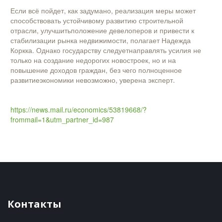
Если всё пойдет, как задумано, реализация меры может
способствовать устойчивому развитию строительной
отрасли, улучшитьположение девелоперов и привести к
стабилизации рынка недвижимости, полагает Надежда
Коркка. Однако государству следуетнаправлять усилия не
только на создание недорогих новостроек, но и на
повышение доходов граждан, без чего полноценное
развитиеэкономики невозможно, уверена эксперт.
https://news.mail.ru/economics/53819668/?
frommail=1&utm_partner_id=987
Контакты