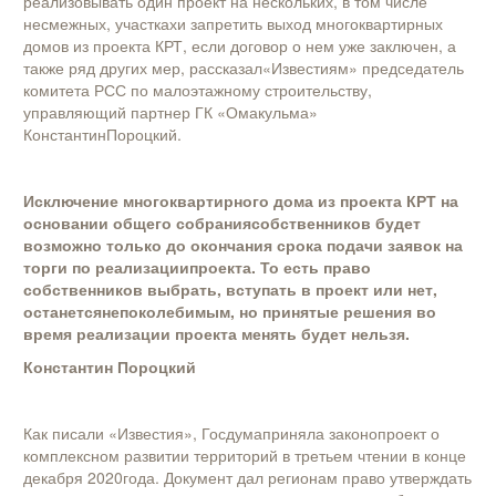
реализовывать один проект на нескольких, в том числе
несмежных, участкахи запретить выход многоквартирных
домов из проекта КРТ, если договор о нем уже заключен, а
также ряд других мер, рассказал«Известиям» председатель
комитета РСС по малоэтажному строительству,
управляющий партнер ГК «Омакульма»
КонстантинПороцкий.
Исключение многоквартирного дома из проекта КРТ на
основании общего собраниясобственников будет
возможно только до окончания срока подачи заявок на
торги по реализациипроекта. То есть право
собственников выбрать, вступать в проект или нет,
останетсянепоколебимым, но принятые решения во
время реализации проекта менять будет нельзя.
Константин Пороцкий
Как писали «Известия», Госдумаприняла законопроект о
комплексном развитии территорий в третьем чтении в конце
декабря 2020года. Документ дал регионам право утверждать