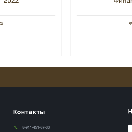
22
Ф
Н
Контакты
8-911-451-67-33