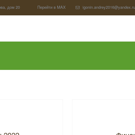
ва, дом 20
Перейти в MAX
igonin.andrey2016@yandex.r
т 2022
Финан